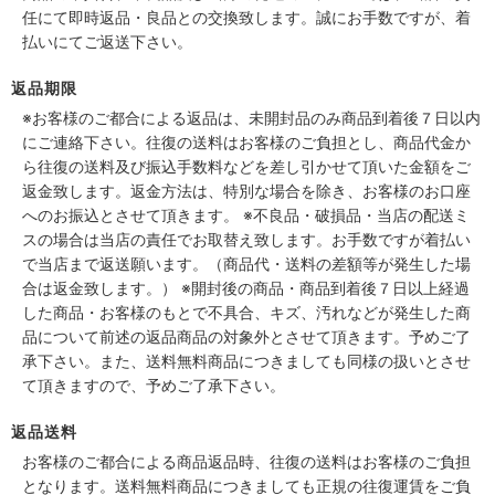
任にて即時返品・良品との交換致します。誠にお手数ですが、着
払いにてご返送下さい。
返品期限
※お客様のご都合による返品は、未開封品のみ商品到着後７日以内
にご連絡下さい。往復の送料はお客様のご負担とし、商品代金か
ら往復の送料及び振込手数料などを差し引かせて頂いた金額をご
返金致します。返金方法は、特別な場合を除き、お客様のお口座
へのお振込とさせて頂きます。 ※不良品・破損品・当店の配送ミ
スの場合は当店の責任でお取替え致します。お手数ですが着払い
で当店まで返送願います。（商品代・送料の差額等が発生した場
合は返金致します。） ※開封後の商品・商品到着後７日以上経過
した商品・お客様のもとで不具合、キズ、汚れなどが発生した商
品について前述の返品商品の対象外とさせて頂きます。予めご了
承下さい。また、送料無料商品につきましても同様の扱いとさせ
て頂きますので、予めご了承下さい。
返品送料
お客様のご都合による商品返品時、往復の送料はお客様のご負担
となります。送料無料商品につきましても正規の往復運賃をご負