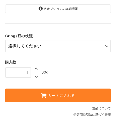
各オプションの詳細情報
Whole Beans (豆のまま)
Espresso (極細挽き)
Drip Fine (細挽き)
Gring (豆の状態)
Drip Coarse (中挽き)
Press / Metal Filter (粗挽き)
購入数
00g
カートに入れる
返品について
特定商取引法に基づく表記