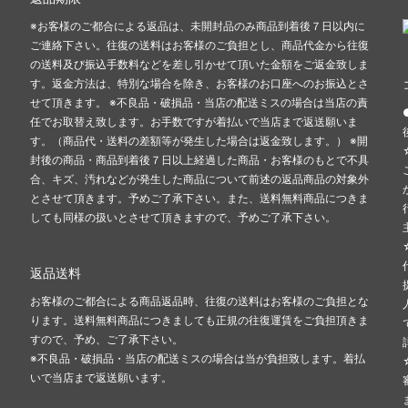
※お客様のご都合による返品は、未開封品のみ商品到着後７日以内に
ご連絡下さい。往復の送料はお客様のご負担とし、商品代金から往復
の送料及び振込手数料などを差し引かせて頂いた金額をご返金致しま
す。返金方法は、特別な場合を除き、お客様のお口座へのお振込とさ
せて頂きます。 ※不良品・破損品・当店の配送ミスの場合は当店の責
任でお取替え致します。お手数ですが着払いで当店まで返送願いま
す。（商品代・送料の差額等が発生した場合は返金致します。） ※開
封後の商品・商品到着後７日以上経過した商品・お客様のもとで不具
合、キズ、汚れなどが発生した商品について前述の返品商品の対象外
とさせて頂きます。予めご了承下さい。また、送料無料商品につきま
しても同様の扱いとさせて頂きますので、予めご了承下さい。
返品送料
お客様のご都合による商品返品時、往復の送料はお客様のご負担とな
ります。送料無料商品につきましても正規の往復運賃をご負担頂きま
すので、予め、ご了承下さい。
※不良品・破損品・当店の配送ミスの場合は当が負担致します。着払
いで当店まで返送願います。