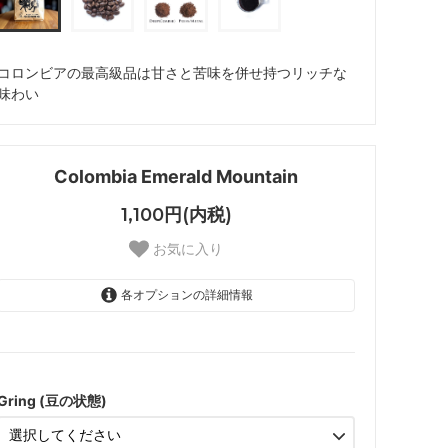
コロンビアの最高級品は甘さと苦味を併せ持つリッチな
味わい
Colombia Emerald Mountain
1,100円(内税)
お気に入り
各オプションの詳細情報
Whole Beans (豆のまま)
Espresso (極細挽き)
Drip Fine (細挽き)
Gring (豆の状態)
Drip Coarse (中挽き)