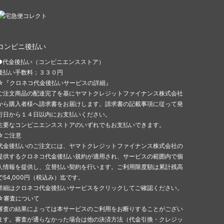
コンビニ後払い
●代金後払い（コンビニエンスストア）
後払い手数料；３３０円
☆『クロネコ代金後払いサービスの詳細』
ご注文商品の配達完了を基にヤマトクレジットファイナンス株式会社
から購入者様へ請求書をお届けします。請求書の記載事項に従って発
行日から１４日以内にお支払いください。
主要なコンビニエンスストアのいずれでもお支払いできます。
☆ご注意
代金後払いのご注文には、ヤマトクレジットファイナンス株式会社の
提供するクロネコ代金後払い規約が適用され、サービスの範囲内で個
人情報を提供し、立替払い契約を行います。ご利用限度額は累計残高
で54,000円（税込み）迄です。
詳細はクロネコ代金後払いサービスをクリックしてご確認ください。
☆審査について
審査の結果によっては本サービスのご利用をお断りすることがござい
ます。審査が通らなかった場合は他の決済方法（代金引換・クレジッ