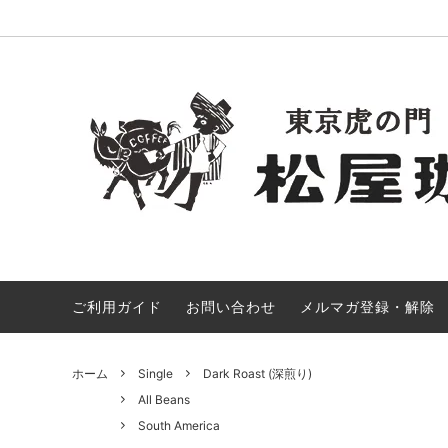
ご利用ガイド
お問い合わせ
メルマガ登録・解除
Limited Selection
All Beans
Gift Set
Africa
Drip Bag
Asia
Goods
ホーム
Single
Dark Roast (深煎り)
All Beans
South America