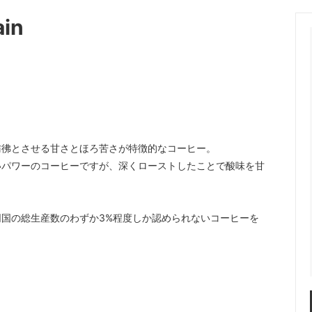
ain
彷彿とさせる甘さとほろ苦さが特徴的なコーヒー。
いパワーのコーヒーですが、深くローストしたことで酸味を甘
国の総生産数のわずか3%程度しか認められないコーヒーを