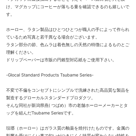
け、マグカップにコーヒーが落ちる量を確認できるのも嬉しいで
す。
ホーロー、ラタン製品はひとつひとつが職人の手によって作られ
ているため写真と若干異なる場合がございます。
ラタン部分の節、色ムラは着色無しの天然の特徴によるものとご
理解ください。
ドリップペーパーは市販の円錐型対応紙をご使用下さい。
-Glocal Standard Products Tsubame Series-
不変で不偏をコンセプトにシンプルで洗練された高品質な製品を
製造するグローカルスタンダードプロダクツ。
そんな同社が新潟県燕( つばめ）市の老舗ホーローメーカーとタ
ッグを組んだTsubame Seriesです。
琺瑯（ホーロー）はガラス質の釉薬を焼付けたものです。金属の
影響を受けにくい事で匂いがつきにくく味質が変わらない特性を