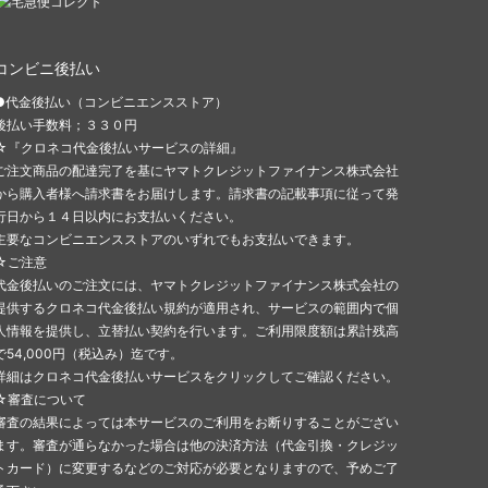
コンビニ後払い
●代金後払い（コンビニエンスストア）
後払い手数料；３３０円
☆『クロネコ代金後払いサービスの詳細』
ご注文商品の配達完了を基にヤマトクレジットファイナンス株式会社
から購入者様へ請求書をお届けします。請求書の記載事項に従って発
行日から１４日以内にお支払いください。
主要なコンビニエンスストアのいずれでもお支払いできます。
☆ご注意
代金後払いのご注文には、ヤマトクレジットファイナンス株式会社の
提供するクロネコ代金後払い規約が適用され、サービスの範囲内で個
人情報を提供し、立替払い契約を行います。ご利用限度額は累計残高
で54,000円（税込み）迄です。
詳細はクロネコ代金後払いサービスをクリックしてご確認ください。
☆審査について
審査の結果によっては本サービスのご利用をお断りすることがござい
ます。審査が通らなかった場合は他の決済方法（代金引換・クレジッ
トカード）に変更するなどのご対応が必要となりますので、予めご了