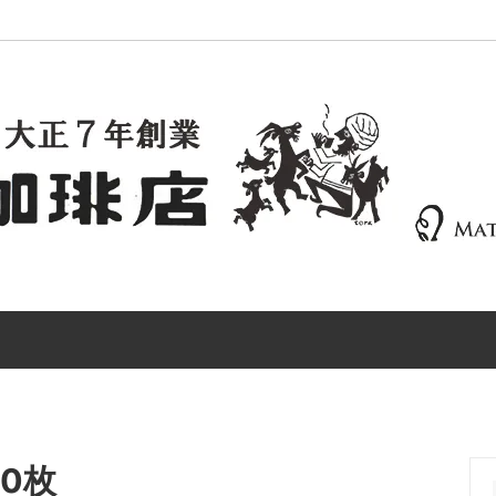
Blend
Central America
Coffee Gear
 40枚