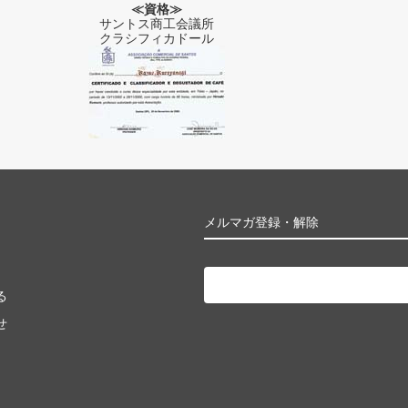
≪資格≫
サントス商工会議所
クラシフィカドール
メルマガ登録・解除
る
せ