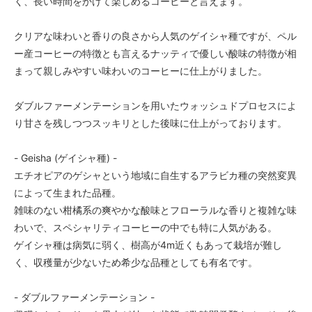
く、長い時間をかけて楽しめるコーヒーと言えます。
クリアな味わいと香りの良さから人気のゲイシャ種ですが、ペル
ー産コーヒーの特徴とも言えるナッティで優しい酸味の特徴が相
まって親しみやすい味わいのコーヒーに仕上がりました。
ダブルファーメンテーションを用いたウォッシュドプロセスによ
り甘さを残しつつスッキリとした後味に仕上がっております。
- Geisha (ゲイシャ種) -
エチオピアのゲシャという地域に自生するアラビカ種の突然変異
によって生まれた品種。
雑味のない柑橘系の爽やかな酸味とフローラルな香りと複雑な味
わいで、スペシャリティコーヒーの中でも特に人気がある。
ゲイシャ種は病気に弱く、樹高が4m近くもあって栽培が難し
く、収穫量が少ないため希少な品種としても有名です。
- ダブルファーメンテーション -