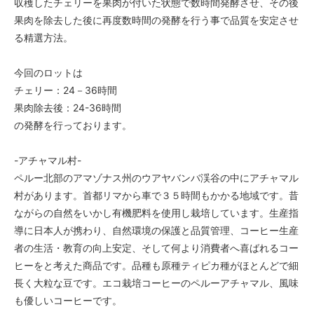
収穫したチェリーを果肉が付いた状態で数時間発酵させ、その後
果肉を除去した後に再度数時間の発酵を行う事で品質を安定させ
る精選方法。
今回のロットは
チェリー：24－36時間
果肉除去後：24-36時間
の発酵を行っております。
-アチャマル村-
ペルー北部のアマゾナス州のウアヤバンバ渓谷の中にアチャマル
村があります。首都リマから車で３５時間もかかる地域です。昔
ながらの自然をいかし有機肥料を使用し栽培しています。生産指
導に日本人が携わり、自然環境の保護と品質管理、コーヒー生産
者の生活・教育の向上安定、そして何より消費者へ喜ばれるコー
ヒーをと考えた商品です。品種も原種ティピカ種がほとんどで細
長く大粒な豆です。エコ栽培コーヒーのペルーアチャマル、風味
も優しいコーヒーです。