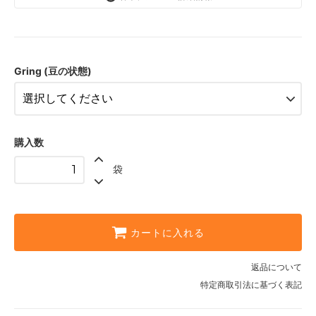
Whole Beans (豆のまま)
Espresso (極細挽き)
Drip Fine (細挽き)
Gring (豆の状態)
Drip Coarse (中挽き)
Press / Metal Filter (粗挽き)
購入数
袋
カートに入れる
返品について
特定商取引法に基づく表記