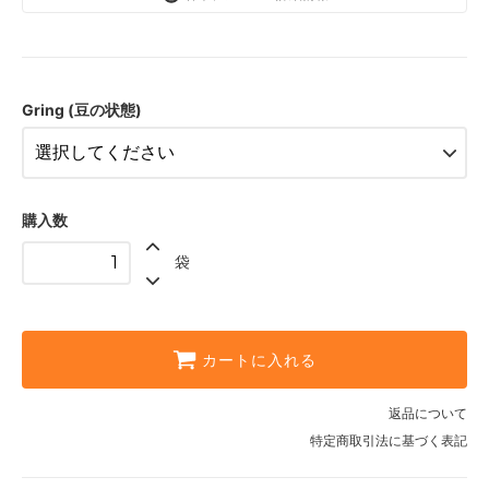
Whole Beans (豆のまま)
Espresso (極細挽き)
Drip Fine (細挽き)
Gring (豆の状態)
Drip Coarse (中挽き)
Press / Metal Filter (粗挽き)
購入数
袋
カートに入れる
返品について
特定商取引法に基づく表記